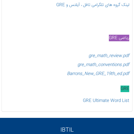
لینک گروه های تلگرامی تافل ، آیلتس و GRE
ریاضی GRE
gre_math_review.pdf
gre_math_conventions.pdf
Barrons_New_GRE_19th_ed.pdf
GRE
GRE Ultimate Word List
IBTIL