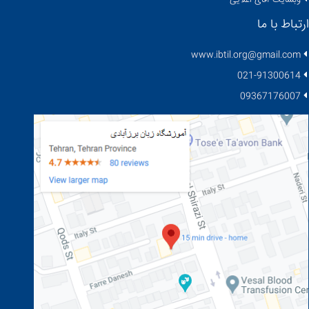
وبسایت آقای اعلایی
ارتباط با ما
www.ibtil.org@gmail.com
021-91300614
09367176007