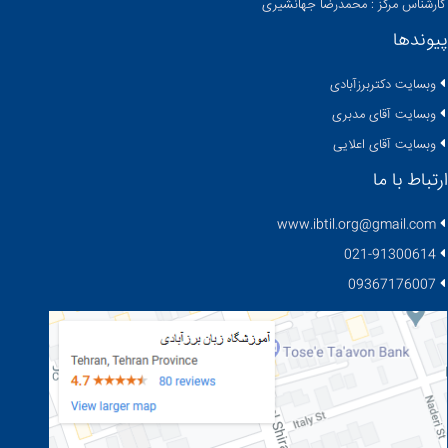
کارشناس مرکز : محمدرضا جهانشیری
پیوندها
وبسایت دکتربرزآبادی
وبسایت آقای مدبری
وبسایت آقای اعلایی
ارتباط با ما
www.ibtil.org@gmail.com
021-91300614
09367176007