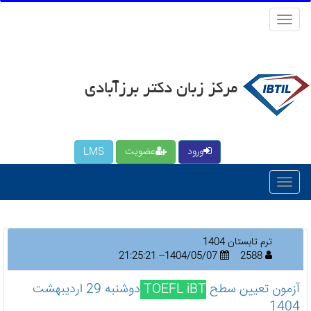
منو
کاربری
مرکز زبان دکتر برزآبادی
ورود
عضویت
LMS
ترم تابستان 1404
1404/05/07-- 21:25:21
2588
آزمون تعیین سطح
TOEFL iBT
دوشنبه 29 اردیبهشت
1404