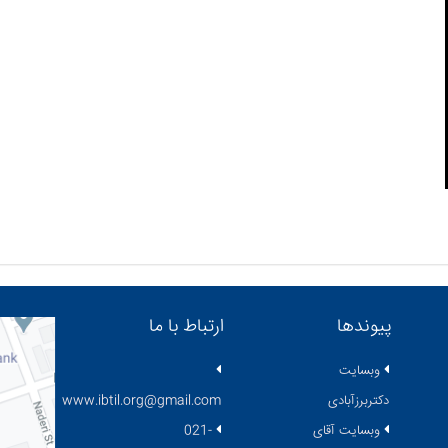
پیوندها
ارتباط با ما
وبسایت
دکتربرزآبادی
www.ibtil.org@gmail.com
وبسایت آقای
021-