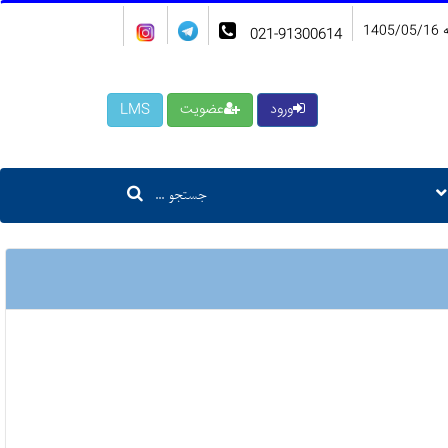
140
021-91300614
ورود
عضویت
LMS
جستجو ...